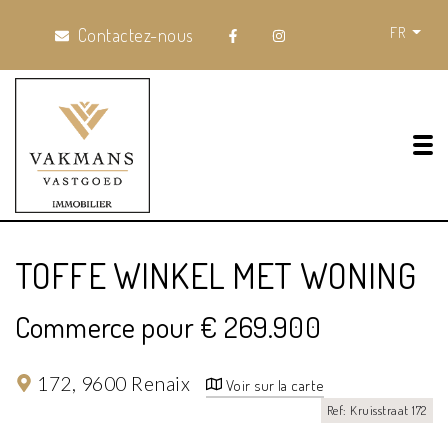
FR
Contactez-nous
Tog
TOFFE WINKEL MET WONING
Commerce pour € 269.900
172,
9600 Renaix
Voir sur la carte
Ref: Kruisstraat 172