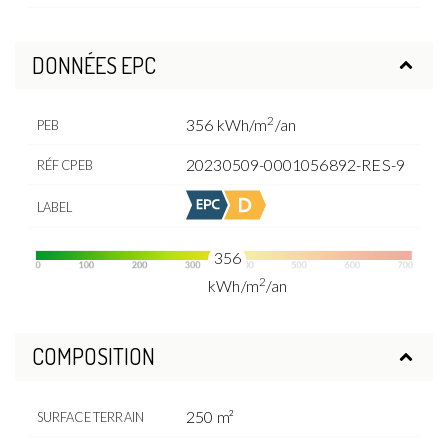
DONNÉES EPC
2
356 kWh/m
/an
PEB
20230509-0001056892-RES-9
RÉF CPEB
LABEL
356
2
kWh/m
/an
COMPOSITION
250 m²
SURFACE TERRAIN