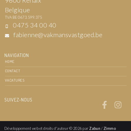
9600 Renaix
Belgique
TVA BE 0673.599.375
0475 34 00 40
fabienne@vakmansvastgoed.be
NAVIGATION
HOME
CONTACT
VACATURES
SUIVEZ-NOUS
Développement web et droits d'auteur © 2026 par
Zabun
/
Zimmo