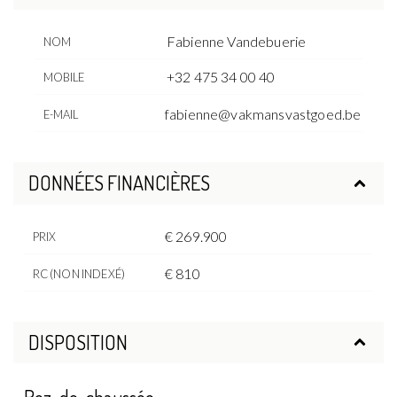
Fabienne Vandebuerie
NOM
+32 475 34 00 40
MOBILE
fabienne@vakmansvastgoed.be
E-MAIL
DONNÉES FINANCIÈRES
€ 269.900
PRIX
€ 810
RC (NON INDEXÉ)
DISPOSITION