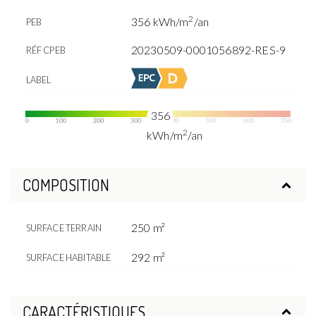
2
356 kWh/m
/an
PEB
20230509-0001056892-RES-9
RÉF CPEB
LABEL
356
2
kWh/m
/an
COMPOSITION
250 m²
SURFACE TERRAIN
292 m²
SURFACE HABITABLE
CARACTÉRISTIQUES