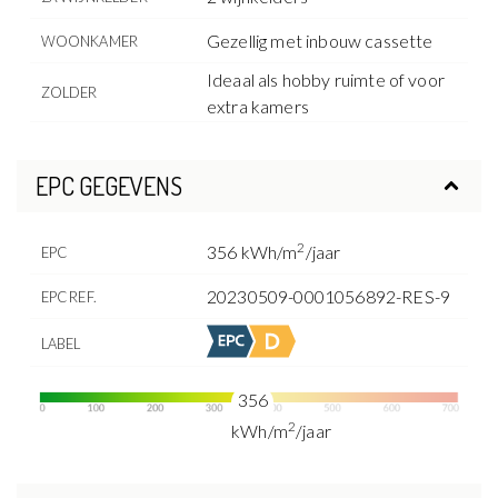
Gezellig met inbouw cassette
WOONKAMER
Ideaal als hobby ruimte of voor
ZOLDER
extra kamers
EPC GEGEVENS
2
356 kWh/m
/jaar
EPC
20230509-0001056892-RES-9
EPC REF.
LABEL
356
2
kWh/m
/jaar