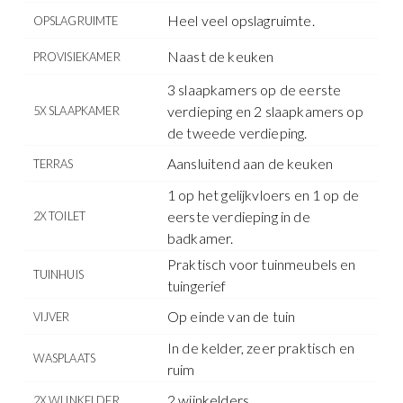
Heel veel opslagruimte.
OPSLAGRUIMTE
Naast de keuken
PROVISIEKAMER
3 slaapkamers op de eerste
verdieping en 2 slaapkamers op
5X SLAAPKAMER
de tweede verdieping.
Aansluitend aan de keuken
TERRAS
1 op het gelijkvloers en 1 op de
eerste verdieping in de
2X TOILET
badkamer.
Praktisch voor tuinmeubels en
TUINHUIS
tuingerief
Op einde van de tuin
VIJVER
In de kelder, zeer praktisch en
WASPLAATS
ruim
2 wijnkelders
2X WIJNKELDER