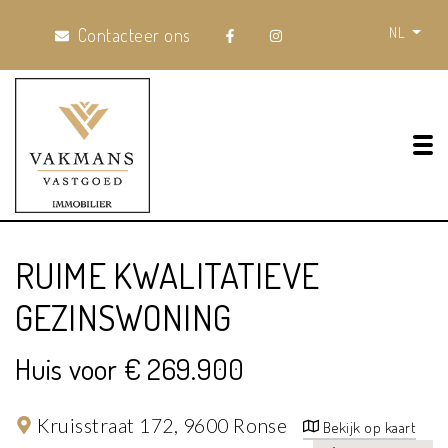
NL
Contacteer ons
Tog
RUIME KWALITATIEVE
GEZINSWONING
Huis voor € 269.900
Kruisstraat 172,
9600 Ronse
Bekijk op kaart