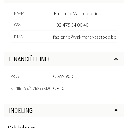
Fabienne Vandebuerie
NAAM
+32 475 34 00 40
GSM
fabienne@vakmansvastgoed.be
E-MAIL
FINANCIËLE INFO
€ 269.900
PRIJS
€ 810
KI (NIET GEÏNDEXEERD)
INDELING