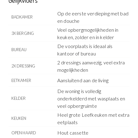
Gelijkvloers
Op de eerste verdieping met bad
BADKAMER
en douche
Veel opbergmogelijkheden in
3X BERGING
keuken, zolder en in kelder
De voorplaats is ideaal als
BUREAU
kantoor of bureau
2 dressings aanwezig, veel extra
2X DRESSING
mogelijkheden
Aansluitend aan de living
EETKAMER
De woning is volledig
onderkelderd met wasplaats en
KELDER
veel opbergruimte
Heel grote Leefkeuken met extra
KEUKEN
eetplaats
Hout cassette
OPEN HAARD