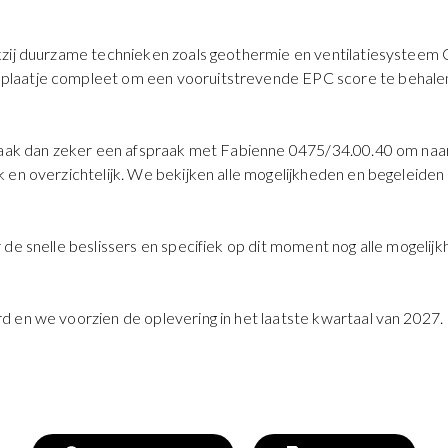
kzij duurzame technieken zoals geothermie en ventilatiesysteem
plaatje compleet om een vooruitstrevende EPC score te behale
 maak dan zeker een afspraak met Fabienne 0475/34.00.40 om naar
 en overzichtelijk. We bekijken alle mogelijkheden en begeleiden 
r de snelle beslissers en specifiek op dit moment nog alle moge
 en we voorzien de oplevering in het laatste kwartaal van 2027.