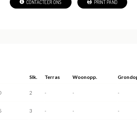
CONTACTEER ONS
PRINT PAND
Slk.
Terras
Woonopp.
Grondo
0
2
-
-
-
5
3
-
-
-