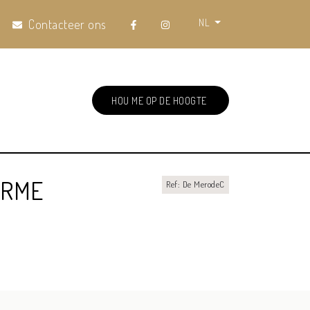
NL
Contacteer ons
HOU ME OP DE HOOGTE
ARME
Ref: De MerodeC