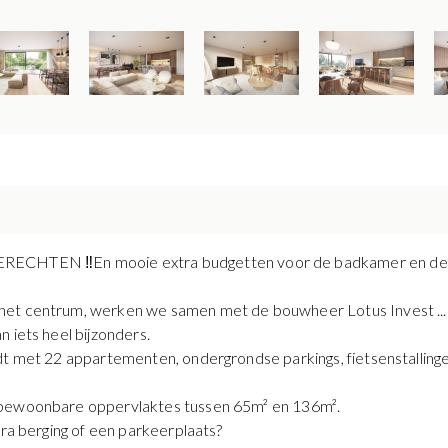
HTEN ‼️En mooie extra budgetten voor de badkamer en de 
et centrum, werken we samen met de bouwheer Lotus Invest ... me
n iets heel bijzonders.
dt met 22 appartementen, ondergrondse parkings, fietsenstallinge
t bewoonbare oppervlaktes tussen 65m² en 136m².
tra berging of een parkeerplaats?