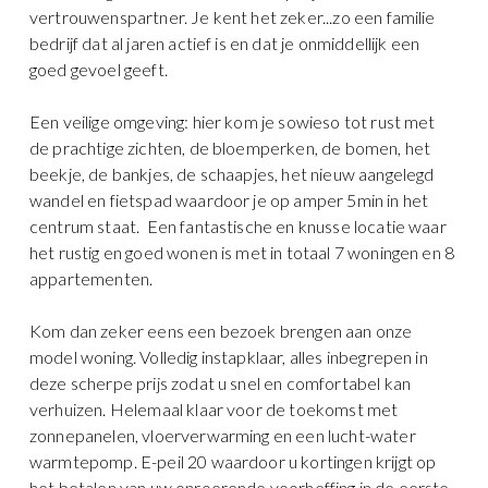
vertrouwenspartner. Je kent het zeker...zo een familie
bedrijf dat al jaren actief is en dat je onmiddellijk een
goed gevoel geeft.
Een veilige omgeving: hier kom je sowieso tot rust met
de prachtige zichten, de bloemperken, de bomen, het
beekje, de bankjes, de schaapjes, het nieuw aangelegd
wandel en fietspad waardoor je op amper 5min in het
centrum staat. Een fantastische en knusse locatie waar
het rustig en goed wonen is met in totaal 7 woningen en 8
appartementen.
Kom dan zeker eens een bezoek brengen aan onze
model woning. Volledig instapklaar, alles inbegrepen in
deze scherpe prijs zodat u snel en comfortabel kan
verhuizen. Helemaal klaar voor de toekomst met
zonnepanelen, vloerverwarming en een lucht-water
warmtepomp. E-peil 20 waardoor u kortingen krijgt op
het betalen van uw onroerende voorheffing in de eerste