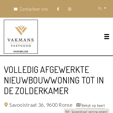
NL
Contacteer ons
Tog
VOLLEDIG AFGEWERKTE
NIEUWBOUWWONING TOT IN
DE ZOLDERKAMER
Savooistraat 36,
9600 Ronse
Bekijk op kaart
Ref: Savooistraat woning project